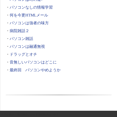
・
パソコンなしの情報学習
・
何を今更HTMLメール
・
パソコンは強者の味方
・
病院雑話２
・
パソコン雑話
・
パソコンは融通無視
・
ドラッグとオチ
・
音無しいパソコンはどこに
・
最終回 パソコンやめようか
〒330-0052 埼玉県さいたま市浦和区本太1-42-2