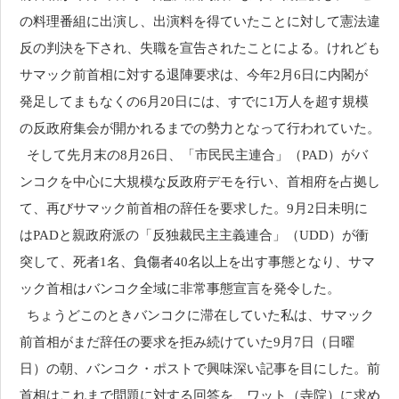
の料理番組に出演し、出演料を得ていたことに対して憲法違
反の判決を下され、失職を宣告されたことによる。けれども
サマック前首相に対する退陣要求は、今年2月6日に内閣が
発足してまもなくの6月20日には、すでに1万人を超す規模
の反政府集会が開かれるまでの勢力となって行われていた。
そして先月末の8月26日、「市民民主連合」（PAD）がバ
ンコクを中心に大規模な反政府デモを行い、首相府を占拠し
て、再びサマック前首相の辞任を要求した。9月2日未明に
はPADと親政府派の「反独裁民主主義連合」（UDD）が衝
突して、死者1名、負傷者40名以上を出す事態となり、サマ
ック首相はバンコク全域に非常事態宣言を発令した。
ちょうどこのときバンコクに滞在していた私は、サマック
前首相がまだ辞任の要求を拒み続けていた9月7日（日曜
日）の朝、バンコク・ポストで興味深い記事を目にした。前
首相はこれまで問題に対する回答を、ワット（寺院）に求め