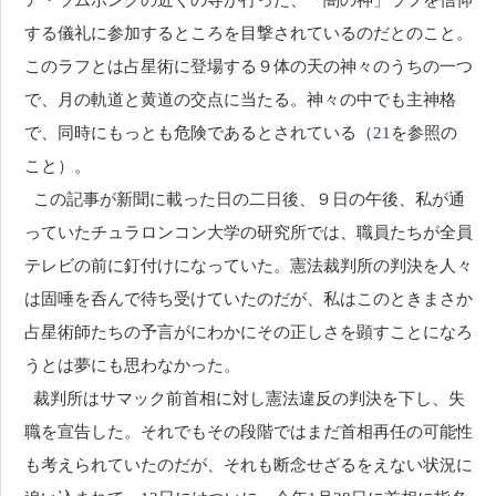
ア・ラムポングの近くの寺が行った、「闇の神」ラフを信仰
する儀礼に参加するところを目撃されているのだとのこと。
このラフとは占星術に登場する９体の天の神々のうちの一つ
で、月の軌道と黄道の交点に当たる。神々の中でも主神格
で、同時にもっとも危険であるとされている（
21
を参照の
こと）。
この記事が新聞に載った日の二日後、９日の午後、私が通
っていたチュラロンコン大学の研究所では、職員たちが全員
テレビの前に釘付けになっていた。憲法裁判所の判決を人々
は固唾を呑んで待ち受けていたのだが、私はこのときまさか
占星術師たちの予言がにわかにその正しさを顕すことになろ
うとは夢にも思わなかった。
裁判所はサマック前首相に対し憲法違反の判決を下し、失
職を宣告した。それでもその段階ではまだ首相再任の可能性
も考えられていたのだが、それも断念せざるをえない状況に