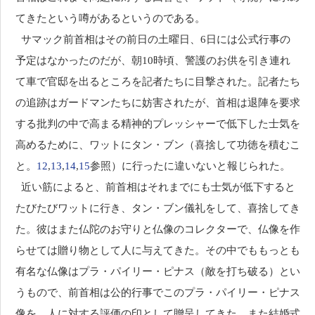
てきたという噂があるというのである。
サマック前首相はその前日の土曜日、6日には公式行事の
予定はなかったのだが、朝10時頃、警護のお供を引き連れ
て車で官邸を出るところを記者たちに目撃された。記者たち
の追跡はガードマンたちに妨害されたが、首相は退陣を要求
する批判の中で高まる精神的プレッシャーで低下した士気を
高めるために、ワットにタン・ブン（喜捨して功徳を積むこ
と。
12
,
13
,
14
,
15
参照）に行ったに違いないと報じられた。
近い筋によると、前首相はそれまでにも士気が低下すると
たびたびワットに行き、タン・ブン儀礼をして、喜捨してき
た。彼はまた仏陀のお守りと仏像のコレクターで、仏像を作
らせては贈り物として人に与えてきた。その中でももっとも
有名な仏像はプラ・パイリー・ピナス（敵を打ち破る）とい
うもので、前首相は公的行事でこのプラ・パイリー・ピナス
像を、人に対する評価の印として贈呈してきた。また結婚式