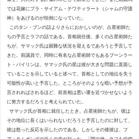
では花嫁にプラ・サイアム・テワティラート（シャムの守護
神）をあげるのが恒例になっていた。
このタン・ブンの話よりさらにおかしいのが、占星術師た
ちの予言とラフの話である。首相就任後、多くの占星術師た
ちが、サマック氏は困難な状況を迎えるであろうと予言して
きた。前議員で、同時に有名な占星術師でもあるブーンラー
ト・パイリンは、サマック氏の星は彼が大きな問題に直面し
ていることを示していると述べて、首相としての地位を失う
可能性が高いと予言した。ところがそのような暗い予想が予
言されればされるほど、前首相は悪い運を近づかせないよう
に努力するだろうと考えられていた。
サマック氏が首相に就任したとき、占星術師たちが、彼は
その地位に長くはいられないだろうと予言したのに対して、
彼は怒った反応を示したのである。しかしその後彼は、フ