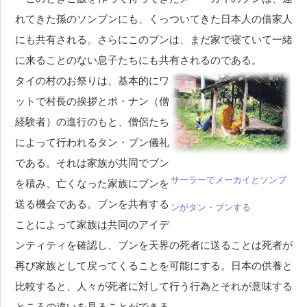
れてきた孫のソンブンにも、くっついてきた日本人の借家人
にも共有される。さらにこのブンは、まだ家で寝ていて一緒
に来ることのない息子たちにも共有されるのである。
タイの村のお祭りは、基本的にワ
ットで村長の挨拶とポ・ナン（僧
経験者）の進行のもと、僧侶たち
によって行われるタン・ブン儀礼
である。それは家族が共同でブン
サーラーでメーカイとソンブ
を積み、亡くなった家族にブンを
送る機会である。ブンを共有する
ンがタン・ブンする
ことによって家族は共同のアイデ
ンティティを確認し、ブンを天界の死者に送ることは死者が
再び家族として戻ってくることを可能にする。日本の供養と
比較すると、人々が死者に対して行う行為とそれが意味する