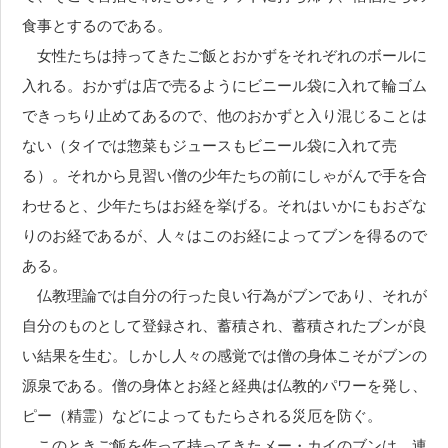
食事とするのである。
女性たちは持ってきたご飯とおかずをそれぞれのボールに
入れる。おかずは店で売るようにビニール袋に入れて輪ゴム
できっちり止めてあるので、他のおかずと入り混じることは
ない（タイでは惣菜もジュースもビニール袋に入れて売
る）。それから見習い僧の少年たちの前にしゃがんで手を合
わせると、少年たちはお経を挙げる。それはいかにもおざな
りのお経であるが、人々はこのお経によってブンを得るので
ある。
仏教理論では自分の行った良い行為がブンであり、それが
自分のものとして登録され、蓄積され、蓄積されたブンが良
い結果を生む。しかし人々の感覚では僧の身体こそがブンの
源泉である。僧の身体とお経と経典は仏教的パワーを発し、
ピー（精霊）などによってもたらされる災厄を防ぐ。
このときご飯を作って持ってきたメー・カイのブンは、連