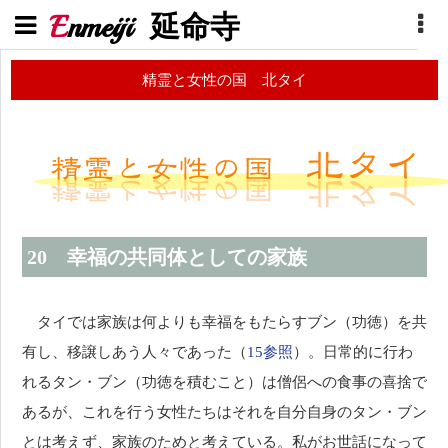
E
nmeiji
延命寺
精霊と女性の国 北タイ
20 幸福の共同体としての家族
タイでは家族は何よりも幸福をもたらすブン（功徳）を共
有し、移譲しあう人々であった（
15参照
）。日常的に行わ
れるタン・ブン（功徳を積むこと）は僧侶への食事の喜捨で
あるが、これを行う女性たちはそれを自分自身のタン・ブン
とは考えず、家族のためと考えている。私がお世話になって