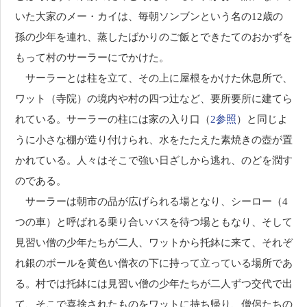
いた大家のメー・カイは、毎朝ソンブンという名の12歳の
孫の少年を連れ、蒸したばかりのご飯とできたてのおかずを
もって村のサーラーにでかけた。
サーラーとは柱を立て、その上に屋根をかけた休息所で、
ワット（寺院）の境内や村の四つ辻など、要所要所に建てら
れている。サーラーの柱には家の入り口（
2参照
）と同じよ
うに小さな棚が造り付けられ、水をたたえた素焼きの壺が置
かれている。人々はそこで強い日ざしから逃れ、のどを潤す
のである。
サーラーは朝市の品が広げられる場となり、シーロー（4
つの車）と呼ばれる乗り合いバスを待つ場ともなり、そして
見習い僧の少年たちが二人、ワットから托鉢に来て、それぞ
れ銀のボールを黄色い僧衣の下に持って立っている場所であ
る。村では托鉢には見習い僧の少年たちが二人ずつ交代で出
て、そこで喜捨されたものをワットに持ち帰り、僧侶たちの